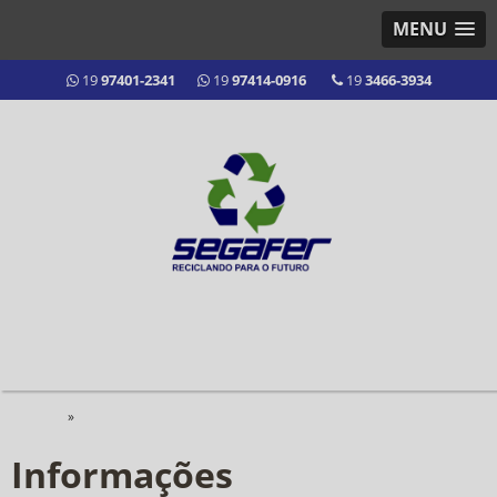
MENU
19
97401-2341
19
97414-0916
19
3466-3934
Home
»
Informações
Informações