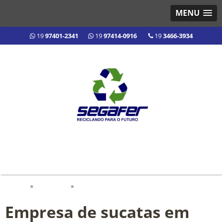
MENU
19
97401-2341
19
97414-0916
19
3466-3934
Home
»
Informações
»
Empresa de sucatas em nova odessa
Empresa de sucatas em