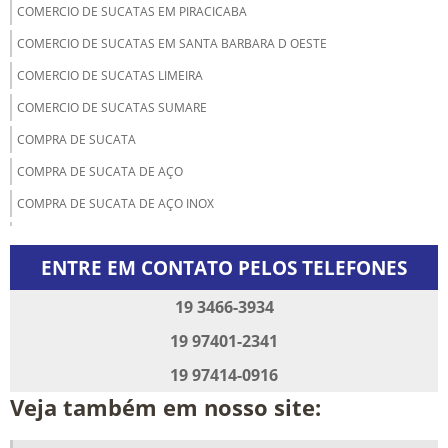
COMERCIO DE SUCATAS EM PIRACICABA
COMERCIO DE SUCATAS EM SANTA BARBARA D OESTE
COMERCIO DE SUCATAS LIMEIRA
COMERCIO DE SUCATAS SUMARE
COMPRA DE SUCATA
COMPRA DE SUCATA DE AÇO
COMPRA DE SUCATA DE AÇO INOX
COMPRA DE SUCATA DE ALUMINIO
ENTRE EM CONTATO PELOS TELEFONES
COMPRA DE SUCATA DE FERRO
COMPRA DE SUCATA DE FERRO SP
19 3466-3934
COMPRA DE SUCATA PIRACICABA
19 97401-2341
COMPRA DE SUCATAS DE INOX
19 97414-0916
COMPRA E VENDA DE SUCATA
Veja também em nosso site:
COMPRA E VENDA DE SUCATA DE ALUMINIO