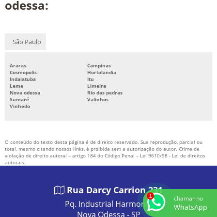
odessa:
SUCATA DE COBRE PREÇO
SUCATA DE DISCO DE FREIO
SUCATA DE ESTAMPARIA
São Paulo
SUCATA DE FERRO FUNDIDO
Araras
Campinas
SUCATA DE LATINHA
Cosmopolis
Hortolandia
Indaiatuba
Itu
SUCATA DE METAIS FERROSOS
Leme
Limeira
Nova odessa
Rio das pedras
SUCATA DE METAIS NÃO FERROSOS
Sumaré
Valinhos
Vinhedo
SUCATA FERROSA
SUCATA FERROSA E NÃO FERROSA
O conteúdo do texto desta página é de direito reservado. Sua reprodução, parcial ou
SUCATA MIUDA PESADA
total, mesmo citando nossos links, é proibida sem a autorização do autor. Crime de
violação de direito autoral – artigo 184 do Código Penal –
Lei 9610/98 - Lei de direitos
SUCATAS DE AÇO INOXIDÁVEL EM CAMPINAS
autorais
.
SUCATAS EM NOVA ODESSA
Rua Darcy Carrion 231
VENDA DE SUCATA
chamar no
Pq. Industrial Harmonia
WhatsApp
VENDA DE SUCATA EM ENGENHEIRO COELHO
Nova Odessa - SP