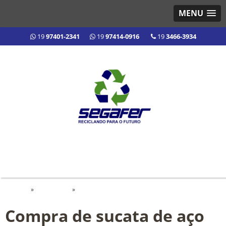
MENU
19
97401-2341
19
97414-0916
19
3466-3934
Home
»
Informações
»
Compra de sucata de aço inox
Compra de sucata de aço