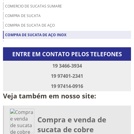
COMERCIO DE SUCATAS SUMARE
COMPRA DE SUCATA
COMPRA DE SUCATA DE AÇO
COMPRA DE SUCATA DE AÇO INOX
COMPRA DE SUCATA DE ALUMINIO
ENTRE EM CONTATO PELOS TELEFONES
COMPRA DE SUCATA DE FERRO
COMPRA DE SUCATA DE FERRO SP
19 3466-3934
COMPRA DE SUCATA PIRACICABA
19 97401-2341
COMPRA DE SUCATAS DE INOX
19 97414-0916
COMPRA E VENDA DE SUCATA
Veja também em nosso site:
COMPRA E VENDA DE SUCATA DE ALUMINIO
COMPRA E VENDA DE SUCATA DE COBRE
Compra e venda de
COMPRA E VENDA DE SUCATA EM PIRACICABA
sucata de cobre
COMPRA E VENDA DE SUCATA FERROSA