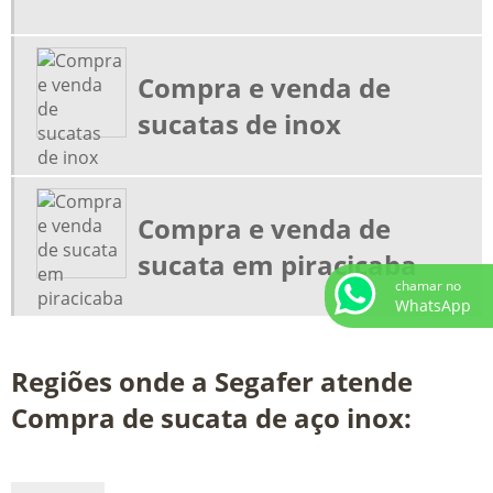
COMPRA E VENDA DE SUCATAS DE INOX
COMPRADOR DE SUCATA DE INOX
Compra e venda de
COMPRADORES DE SUCATAS FERROSAS
sucatas de inox
COMPRAR E VENDA DE SUCATA EM HORTOLANDIA
EMPRESA DE SUCATA
EMPRESA DE SUCATA SP
Compra e venda de
EMPRESA DE SUCATAS EM NOVA ODESSA
sucata em piracicaba
SUCATA AÇO CARBONO
chamar no
WhatsApp
SUCATA DE AÇO INOX
SUCATA DE ALUMINIO
Regiões onde a Segafer atende
SUCATA DE COBRE
Compra de sucata de aço inox:
SUCATA DE COBRE PREÇO
SUCATA DE DISCO DE FREIO
SUCATA DE ESTAMPARIA